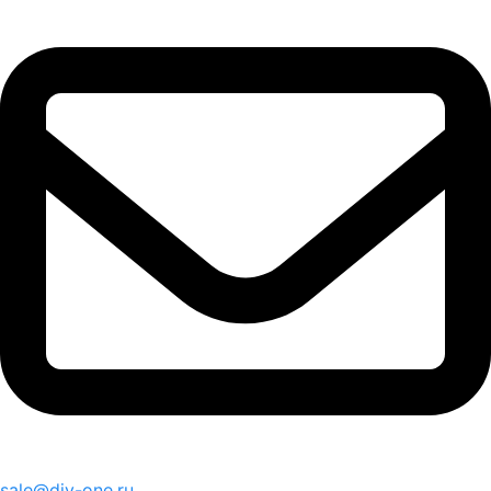
sale@div-one.ru