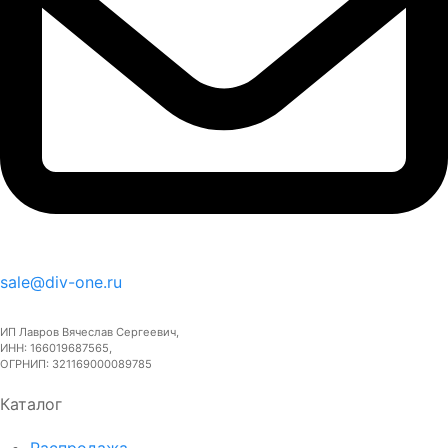
sale@div-one.ru
ИП Лавров Вячеслав Сергеевич,
ИНН: 166019687565,
ОГРНИП: 321169000089785
Каталог
Распродажа