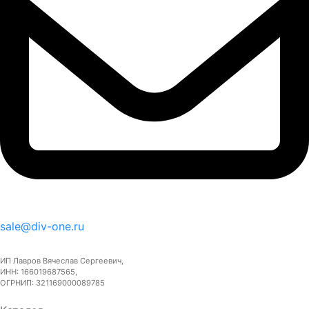
sale@div-one.ru
ИП Лавров Вячеслав Сергеевич,
ИНН: 166019687565,
ОГРНИП: 321169000089785