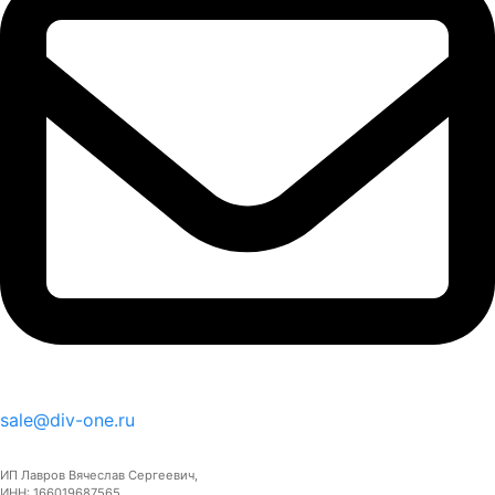
sale@div-one.ru
ИП Лавров Вячеслав Сергеевич,
ИНН: 166019687565,