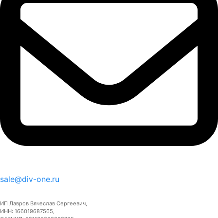
sale@div-one.ru
ИП Лавров Вячеслав Сергеевич,
ИНН: 166019687565,