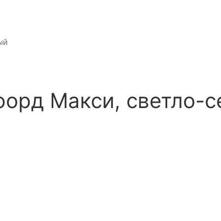
ый
форд Макси, светло-